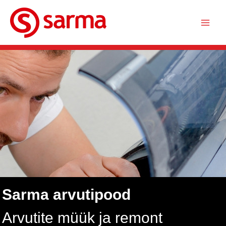
Skip
to
content
Sarma arvutipood
Arvutite müük ja remont