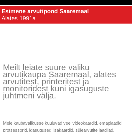
Esimene arvutipood Saaremaal
Alates 1991a.
Meilt leiate suure valiku
arvutikaupa Saaremaal, alates
arvutitest, printeritest ja
monitoridest kuni igasuguste
juhtmeni välja.
Meie kaubavalikusse kuuluvad veel videokaardid, emaplaadid,
protsessorid, igasugused lisakaardid, sülearvutite laadijad,